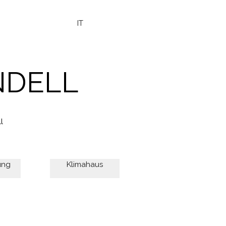
IT
NDELL
l
ung
Klimahaus