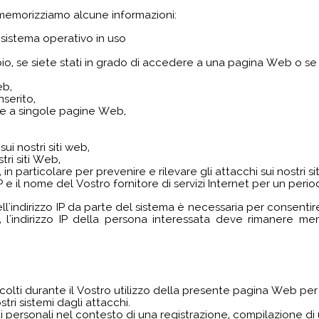
 memorizziamo alcune informazioni:
 sistema operativo in uso
io, se siete stati in grado di accedere a una pagina Web o se
eb,
nserito,
de a singole pagine Web,
sui nostri siti web,
tri siti Web,
, in particolare per prevenire e rilevare gli attacchi sui nostri 
IP e il nome del Vostro fornitore di servizi Internet per un perio
indirizzo IP da parte del sistema è necessaria per consentire
 l'indirizzo IP della persona interessata deve rimanere mem
accolti durante il Vostro utilizzo della presente pagina Web per
tri sistemi dagli attacchi.
ti personali nel contesto di una registrazione, compilazione di