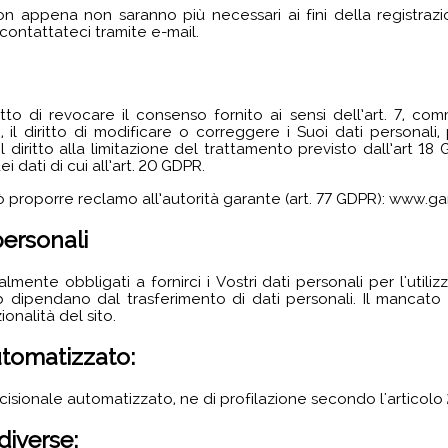
non appena non saranno più necessari ai fini della registrazi
 contattateci tramite e-mail.
tto di revocare il consenso fornito ai sensi dell’art. 7, com
, il diritto di modificare o correggere i Suoi dati personali, p
, il diritto alla limitazione del trattamento previsto dall’art 18 
 dei dati di cui all’art. 20 GDPR.
ò proporre reclamo all’autorità garante (art. 77 GDPR): www.gar
ersonali
ente obbligati a fornirci i Vostri dati personali per l'utilizz
b dipendano dal trasferimento di dati personali. Il manca
ionalità del sito.
utomatizzato:
sionale automatizzato, ne di profilazione secondo l'articol
diverse: