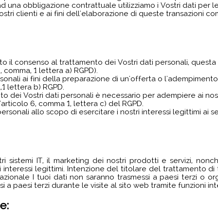
na obbligazione contrattuale utilizziamo i Vostri dati per le f
stri clienti e ai fini dell'elaborazione di queste transazioni c
ato il consenso al trattamento dei Vostri dati personali, quest
6, comma, 1 lettera a) RGPD).
rsonali ai fini della preparazione di un'offerta o l'adempimento
,1 lettera b) RGPD.
ento dei Vostri dati personali è necessario per adempiere ai nos
ll'articolo 6, comma 1, lettera c) del RGPD.
 personali allo scopo di esercitare i nostri interessi legittimi ai 
ri sistemi IT, il marketing dei nostri prodotti e servizi, no
nteressi legittimi. Intenzione del titolare del trattamento di 
zionale I tuoi dati non saranno trasmessi a paesi terzi o orga
a paesi terzi durante le visite al sito web tramite funzioni int
e: