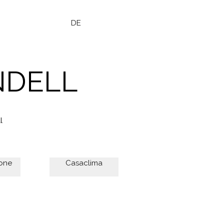
DE
NDELL
l
ione
Casaclima